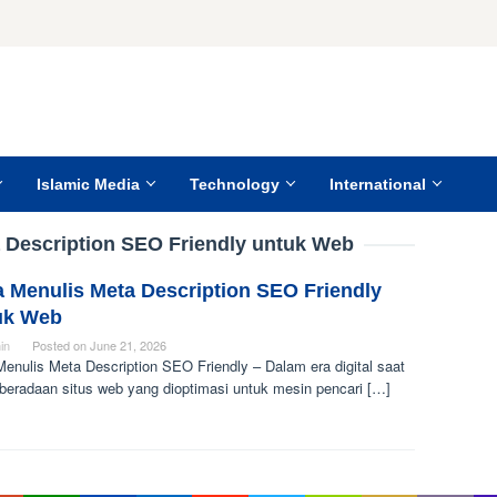
Islamic Media
Technology
International
 Description SEO Friendly untuk Web
a Menulis Meta Description SEO Friendly
uk Web
in
Posted on
June 21, 2026
enulis Meta Description SEO Friendly – Dalam era digital saat
eberadaan situs web yang dioptimasi untuk mesin pencari […]