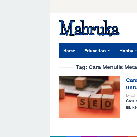
Skip
to
content
Home
Education
Hobby
Tag:
Cara Menulis Meta
Car
unt
By
adm
Cara M
ini, k