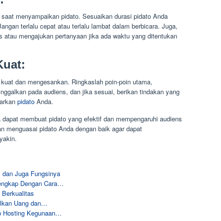
 saat menyampaikan pidato. Sesuaikan durasi pidato Anda
angan terlalu cepat atau terlalu lambat dalam berbicara. Juga,
s atau mengajukan pertanyaan jika ada waktu yang ditentukan
Kuat:
 kuat dan mengesankan. Ringkaslah poin-poin utama,
inggalkan pada audiens, dan jika sesuai, berikan tindakan yang
garkan
pidato
Anda.
a dapat membuat pidato yang efektif dan mempengaruhi audiens
dan menguasai pidato Anda dengan baik agar dapat
yakin.
s, dan Juga Fungsinya
Lengkap Dengan Cara…
Berkualitas
ilkan Uang dan…
ap Hosting Kegunaan…