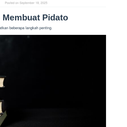
Posted on
September 18, 2025
 Membuat Pidato
tkan beberapa langkah penting.