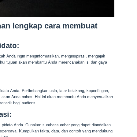
nan lengkap cara membuat
idato:
ah Anda ingin menginformasikan, menginspirasi, mengajak
ahui tujuan akan membantu Anda merencanakan isi dan gaya
ato Anda. Pertimbangkan usia, latar belakang, kepentingan,
g akan Anda bahas. Hal ini akan membantu Anda menyesuaikan
enarik bagi audiens.
si:
ik pidato Anda. Gunakan sumber-sumber yang dapat diandalkan
eb terpercaya. Kumpulkan fakta, data, dan contoh yang mendukung
ikan.