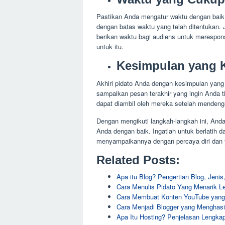
Pastikan Anda mengatur waktu dengan baik
dengan batas waktu yang telah ditentukan. J
berikan waktu bagi audiens untuk merespon
untuk itu.
Kesimpulan yang 
Akhiri pidato Anda dengan kesimpulan yang
sampaikan pesan terakhir yang ingin Anda t
dapat diambil oleh mereka setelah menden
Dengan mengikuti langkah-langkah ini, And
Anda dengan baik. Ingatlah untuk berlatih 
menyampaikannya dengan percaya diri dan 
Related Posts:
Apa itu Blog? Pengertian Blog, Jeni
Cara Menulis Pidato Yang Menarik 
Cara Membuat Konten YouTube yang 
Cara Menjadi Blogger yang Menghas
Apa Itu Hosting? Penjelasan Lengk