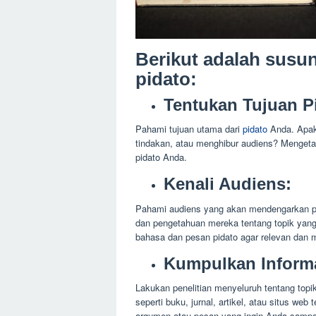
Berikut adalah susu
pidato:
Tentukan Tujuan P
Pahami tujuan utama dari
pidato
Anda. Apak
tindakan, atau menghibur audiens? Menget
pidato Anda.
Kenali Audiens:
Pahami audiens yang akan mendengarkan pid
dan pengetahuan mereka tentang topik yan
bahasa dan pesan pidato agar relevan dan m
Kumpulkan Informa
Lakukan penelitian menyeluruh tentang top
seperti buku, jurnal, artikel, atau situs w
argumen atau pesan yang ingin Anda sampa