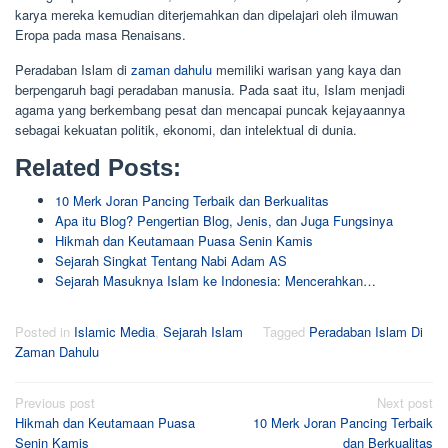
karya mereka kemudian diterjemahkan dan dipelajari oleh ilmuwan
Eropa pada masa Renaisans.
Peradaban Islam di
zaman dahulu
memiliki warisan yang kaya dan
berpengaruh bagi peradaban manusia. Pada saat itu, Islam menjadi
agama yang berkembang pesat dan mencapai puncak kejayaannya
sebagai kekuatan politik, ekonomi, dan intelektual di dunia.
Related Posts:
10 Merk Joran Pancing Terbaik dan Berkualitas
Apa itu Blog? Pengertian Blog, Jenis, dan Juga Fungsinya
Hikmah dan Keutamaan Puasa Senin Kamis
Sejarah Singkat Tentang Nabi Adam AS
Sejarah Masuknya Islam ke Indonesia: Mencerahkan…
Posted in
Islamic Media
,
Sejarah Islam
Tagged
Peradaban Islam Di
Zaman Dahulu
Post
Previous post
Next post
Hikmah dan Keutamaan Puasa
10 Merk Joran Pancing Terbaik
navigation
Senin Kamis
dan Berkualitas