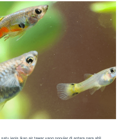
 satu jenis ikan air tawar yang populer di antara para ahli