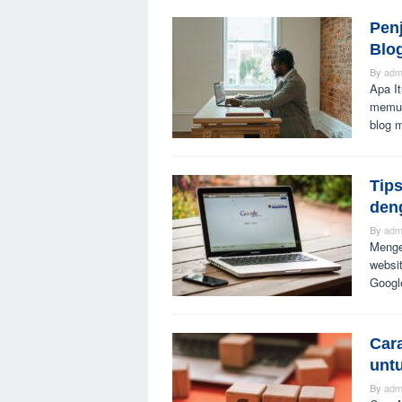
Pen
Blo
By
adm
Apa It
memun
blog 
Tip
den
By
adm
Mengen
websit
Googl
Car
unt
By
adm