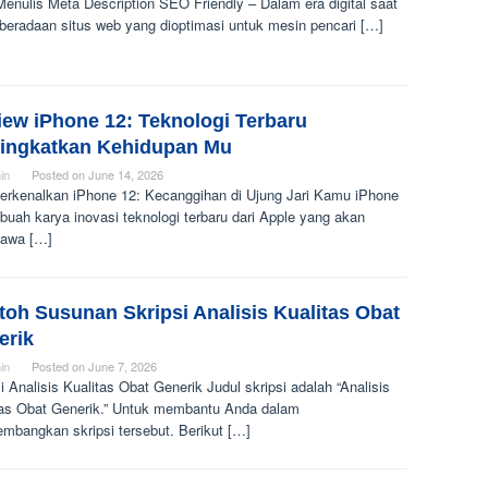
enulis Meta Description SEO Friendly – Dalam era digital saat
eberadaan situs web yang dioptimasi untuk mesin pencari […]
iew iPhone 12: Teknologi Terbaru
ingkatkan Kehidupan Mu
in
Posted on
June 14, 2026
rkenalkan iPhone 12: Kecanggihan di Ujung Jari Kamu iPhone
buah karya inovasi teknologi terbaru dari Apple yang akan
awa […]
oh Susunan Skripsi Analisis Kualitas Obat
erik
in
Posted on
June 7, 2026
i Analisis Kualitas Obat Generik Judul skripsi adalah “Analisis
tas Obat Generik.” Untuk membantu Anda dalam
mbangkan skripsi tersebut. Berikut […]