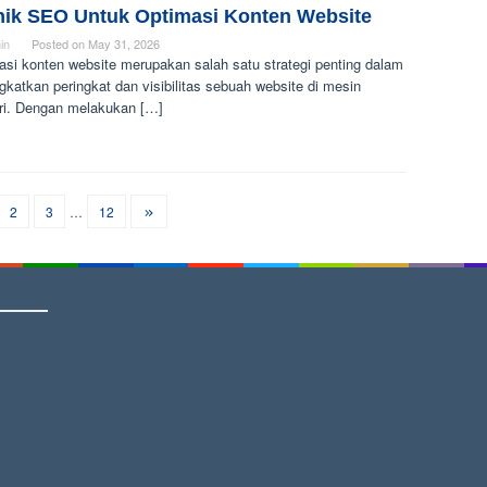
nik SEO Untuk Optimasi Konten Website
in
Posted on
May 31, 2026
asi konten website merupakan salah satu strategi penting dalam
katkan peringkat dan visibilitas sebuah website di mesin
ri. Dengan melakukan […]
2
3
…
12