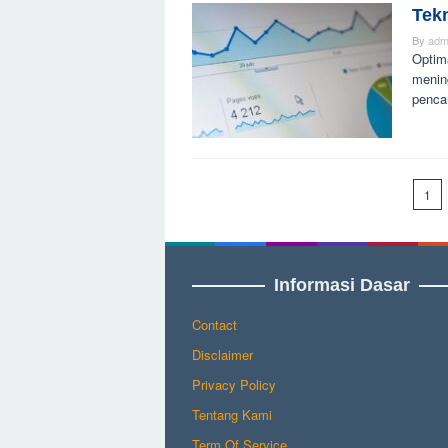
Tek
By
adm
Optim
mening
penca
1
Informasi Dasar
Contact
Disclaimer
Privacy Policy
Tentang Kami
Term Of Service