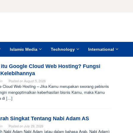
Islamic Media
Technology
International
 itu Google Cloud Web Hosting? Fungsi
 Kelebihannya
in
Posted on
August 5, 2026
e Cloud Web Hosting – Jika Kamu merupakan seorang pebisnis
ingin mengoptimalkan keberhasilan bisnis Kamu, maka Kamu
 di […]
arah Singkat Tentang Nabi Adam AS
in
Posted on
July 29, 2026
ah Nabi Adam Nabi Adam (atau dalam bahasa Arab, Nabi Adam)