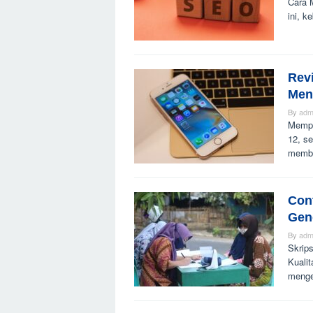
Cara M
ini, k
Rev
Men
By
adm
Mempe
12, se
memb
Cont
Gen
By
adm
Skrips
Kuali
menge