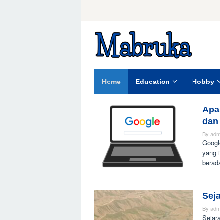
Skip
to
content
Home
Education
Hobby
Apa
Mabruka
dan
By
adm
Googl
yang 
berada
Sej
By
adm
Sejar