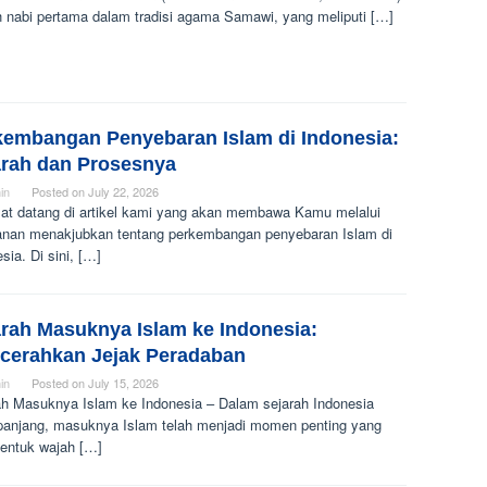
h nabi pertama dalam tradisi agama Samawi, yang meliputi […]
kembangan Penyebaran Islam di Indonesia:
arah dan Prosesnya
in
Posted on
July 22, 2026
at datang di artikel kami yang akan membawa Kamu melalui
lanan menakjubkan tentang perkembangan penyebaran Islam di
sia. Di sini, […]
arah Masuknya Islam ke Indonesia:
cerahkan Jejak Peradaban
in
Posted on
July 15, 2026
ah Masuknya Islam ke Indonesia – Dalam sejarah Indonesia
panjang, masuknya Islam telah menjadi momen penting yang
ntuk wajah […]