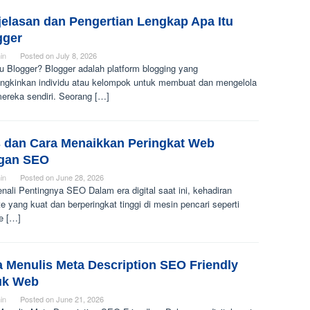
jelasan dan Pengertian Lengkap Apa Itu
gger
in
Posted on
July 8, 2026
u Blogger? Blogger adalah platform blogging yang
gkinkan individu atau kelompok untuk membuat dan mengelola
mereka sendiri. Seorang […]
s dan Cara Menaikkan Peringkat Web
gan SEO
in
Posted on
June 28, 2026
ali Pentingnya SEO Dalam era digital saat ini, kehadiran
e yang kuat dan berperingkat tinggi di mesin pencari seperti
e […]
a Menulis Meta Description SEO Friendly
uk Web
in
Posted on
June 21, 2026