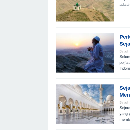
adala
Per
Sej
By
adm
Selam
perja
Indone
Sej
Men
By
adm
Sejar
yang 
membe